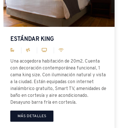
de un agradable y funcional 
contemporánea. Cuenta con
matrimoniales y están equip
inalámbrico gratuito, Smart
baño en cortesía y aire acon
Desayuno barra fría en corte
MÁS DETALLES
e 20m2. Cuenta
a funcional, 1
ón natural y vista
con internet
 TV, amenidades de
icionado.
sía.