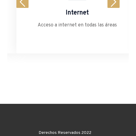
nternet
Acceso a com
net en todas las áreas
Acceso gratuito a compu
Derechos Reservados 2022